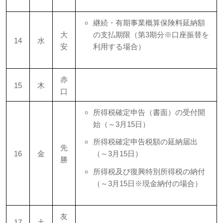
継続・有期事業概算保険料延納額
大
の支払期限（第3期分※口座振替を
14
水
安
利用する場合）
赤
15
木
口
所得税確定申告（書面）の受付開
始（～3月15日）
所得税確定申告税額の延納届出
先
16
金
（～3月15日）
勝
所得税及び復興特別所得税の納付
（～3月15日※現金納付の場合）
友
17
土