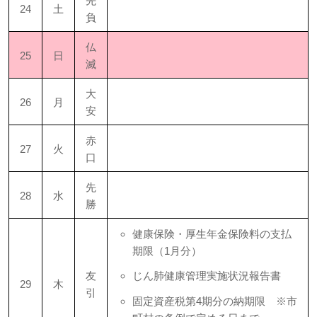
先
24
土
負
仏
25
日
滅
大
26
月
安
赤
27
火
口
先
28
水
勝
健康保険・厚生年金保険料の支払
期限（1月分）
友
じん肺健康管理実施状況報告書
29
木
引
固定資産税第4期分の納期限 ※市