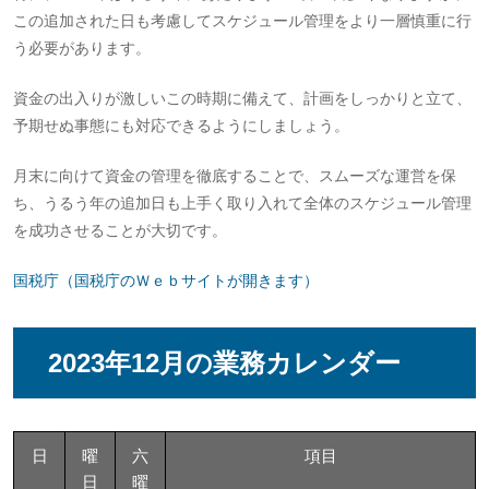
この追加された日も考慮してスケジュール管理をより一層慎重に行
う必要があります。
資金の出入りが激しいこの時期に備えて、計画をしっかりと立て、
予期せぬ事態にも対応できるようにしましょう。
月末に向けて資金の管理を徹底することで、スムーズな運営を保
ち、うるう年の追加日も上手く取り入れて全体のスケジュール管理
を成功させることが大切です。
国税庁（国税庁のＷｅｂサイトが開きます）
2023年12月の業務カレンダー
日
曜
六
項目
日
曜