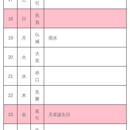
引
先
18
日
負
仏
19
月
雨水
滅
大
20
火
安
赤
21
水
口
先
22
木
勝
友
23
金
天皇誕生日
引