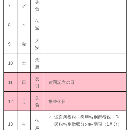
先
7
水
負
仏
8
木
滅
大
9
金
安
先
10
土
勝
友
11
日
建国記念の日
引
先
12
月
振替休日
負
源泉所得税・復興特別所得税・住
仏
13
火
民税特別徴収分の納期限（1月分）
滅