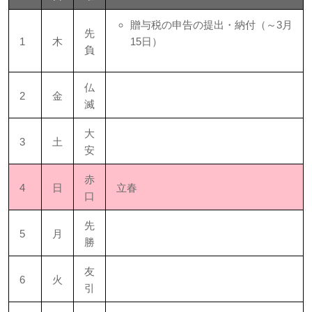
贈与税の申告の提出・納付（～3月
先
1
木
15日）
負
仏
2
金
滅
大
3
土
安
赤
4
日
立春
口
先
5
月
勝
友
6
火
引