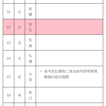
先
11
土
勝
友
12
日
引
先
13
月
負
仏
14
火
滅
給与支払報告に係る給与所得者異
大
15
水
動届の提出期限
安
赤
16
木
口