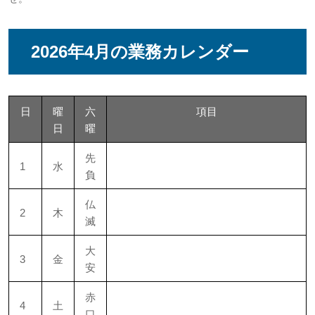
2026年4月の業務カレンダー
日
曜
六
項目
日
曜
先
1
水
負
仏
2
木
滅
大
3
金
安
赤
4
土
口