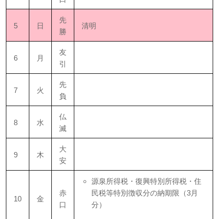
先
5
日
清明
勝
友
6
月
引
先
7
火
負
仏
8
水
滅
大
9
木
安
源泉所得税・復興特別所得税・住
赤
民税等特別徴収分の納期限（3月
10
金
口
分）