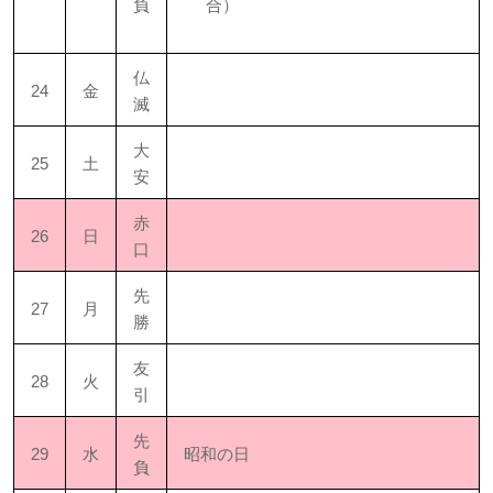
負
合）
仏
24
金
滅
大
25
土
安
赤
26
日
口
先
27
月
勝
友
28
火
引
先
29
水
昭和の日
負