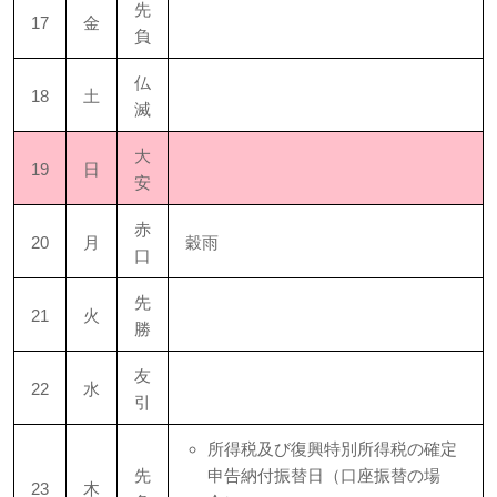
先
17
金
負
仏
18
土
滅
大
19
日
安
赤
20
月
穀雨
口
先
21
火
勝
友
22
水
引
所得税及び復興特別所得税の確定
先
申告納付振替日（口座振替の場
23
木